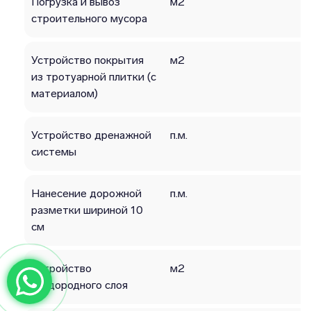
Погрузка и вывоз
м2
строительного мусора
Устройство покрытия
м2
из тротуарной плитки (с
материалом)
Устройство дренажной
п.м.
системы
Нанесение дорожной
п.м.
разметки шириной 10
см
Устройство
м2
плодородного слоя