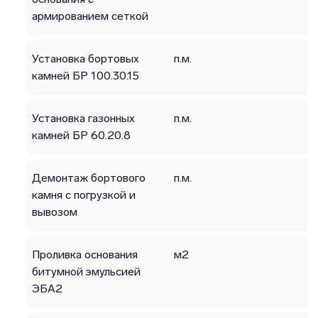
армированием сеткой
Установка бортовых
п.м.
камней БР 100.30.15
Установка газонных
п.м.
камней БР 60.20.8
Демонтаж бортового
п.м.
камня с погрузкой и
вывозом
Проливка основания
м2
битумной эмульсией
ЭБА2