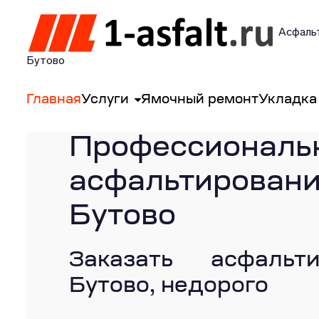
Асфальт
Бутово
Главная
Услуги
Ямочный ремонт
Укладка
Профессиональ
асфальтиро
Бутово
Заказать асфальт
Бутово, недорого