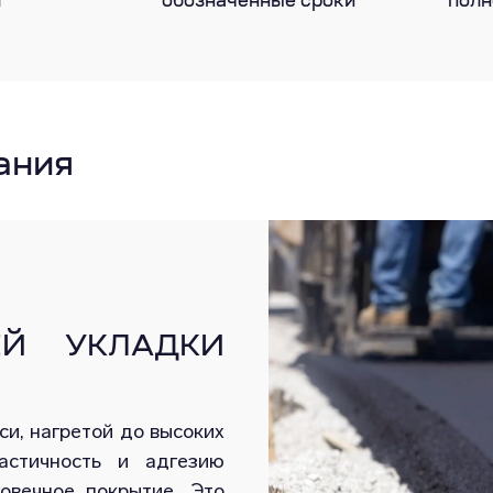
т
обозначенные сроки
полн
ания
ЕЙ УКЛАДКИ
си, нагретой до высоких
астичность и адгезию
овечное покрытие. Это