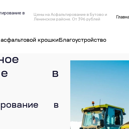
ирование в
Цены на Асфальтирование в Бутово и
Главн
Ленинском районе. От 396 рублей
 асфальтовой крошки
Благоустройство
ное
вание в
ирование в