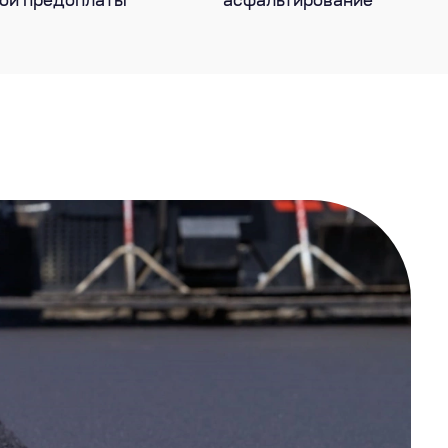
ой предоплаты
асфальтирование