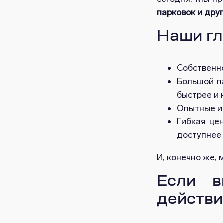
парковок и дру
Наши гл
Собственно
Большой п
быстрее и 
Опытные и
Гибкая це
доступнее 
И, конечно же,
Если в
действи