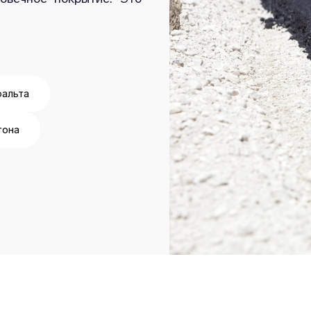
фальта
тона