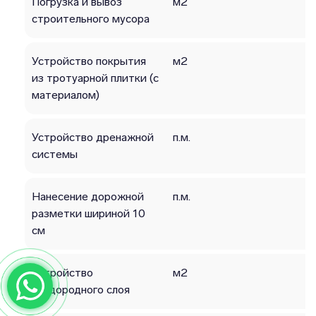
Погрузка и вывоз
м2
строительного мусора
Устройство покрытия
м2
из тротуарной плитки (с
материалом)
Устройство дренажной
п.м.
системы
Нанесение дорожной
п.м.
разметки шириной 10
см
Устройство
м2
плодородного слоя