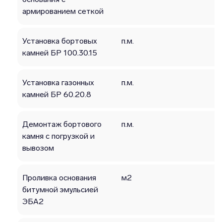
армированием сеткой
Установка бортовых
п.м.
камней БР 100.30.15
Установка газонных
п.м.
камней БР 60.20.8
Демонтаж бортового
п.м.
камня с погрузкой и
вывозом
Проливка основания
м2
битумной эмульсией
ЭБА2