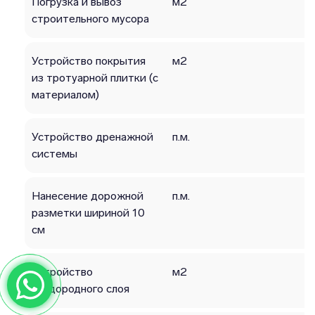
Погрузка и вывоз
м2
строительного мусора
Устройство покрытия
м2
из тротуарной плитки (с
материалом)
Устройство дренажной
п.м.
системы
Нанесение дорожной
п.м.
разметки шириной 10
см
Устройство
м2
плодородного слоя