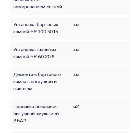
армированием сеткой
Установка бортовых
п.м.
камней БР 100.30.15
Установка газонных
п.м.
камней БР 60.20.8
Демонтаж бортового
п.м.
камня с погрузкой и
вывозом
Проливка основания
м2
битумной эмульсией
ЭБА2