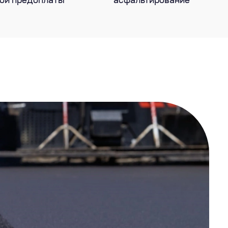
ой предоплаты
асфальтирование