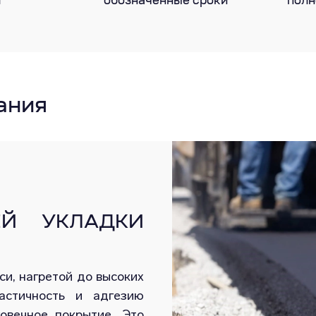
т
обозначенные сроки
полн
ания
ЕЙ УКЛАДКИ
си, нагретой до высоких
астичность и адгезию
овечное покрытие. Это