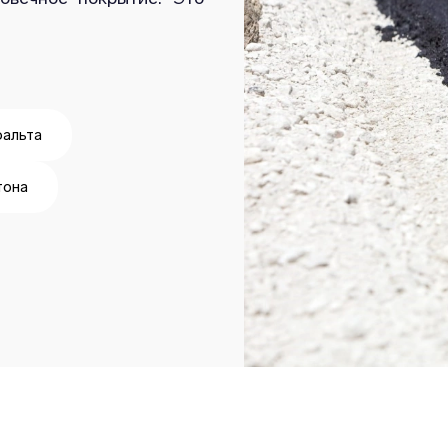
фальта
тона