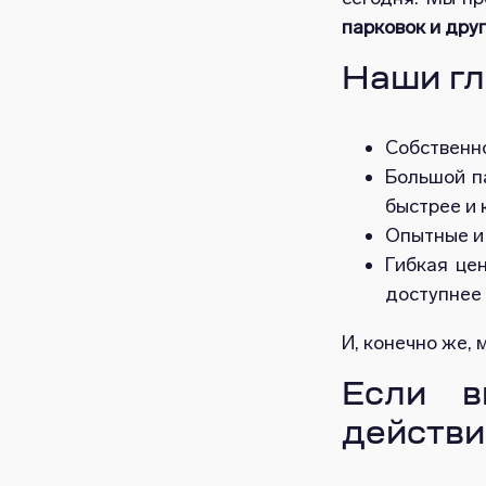
парковок и дру
Наши гл
Собственно
Большой п
быстрее и 
Опытные и
Гибкая це
доступнее 
И, конечно же,
Если в
действи