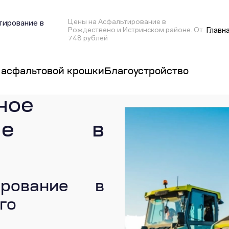
Цены на Асфальтирование в
ирование в
Главн
Рождествено и Истринском районе. От
748 рублей
 асфальтовой крошки
Благоустройство
ное
вание в
ирование в
го