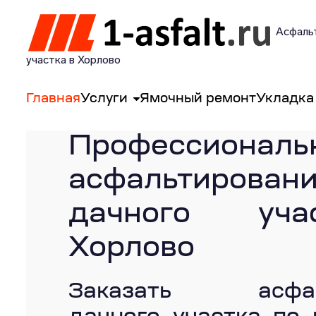
Асфальт
участка в Хорлово
Главная
Услуги
Ямочный ремонт
Укладка
Профессиональ
асфальтирован
дачного уч
Хорлово
Заказать асфаль