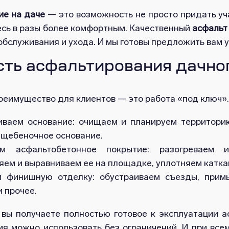
ие на даче
— это возможность не просто придать уча
сь в разы более комфортным. Качественный
асфальт
обслуживания и ухода. И мы готовы предложить вам 
ть асфальтирования дачног
реимущество для клиентов — это работа «под ключ».
иваем основание: очищаем и планируем территори
 щебеночное основание.
ем асфальтобетонное покрытие: разогреваем и
ем и выравниваем ее на площадке, уплотняем катка
 финишную отделку: обустраиваем съезды, прим
и прочее.
вы получаете полностью готовое к эксплуатации ас
я можно использовать без ограничений. И при всем