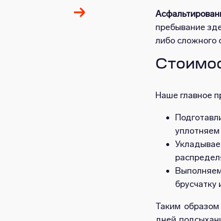
Асфальтирован
пребывание зде
либо сложного 
Стоимос
Наше главное п
Подготавл
уплотняем
Укладыва
распределя
Выполняем
брусчатку 
Таким образом 
дней подсыхани