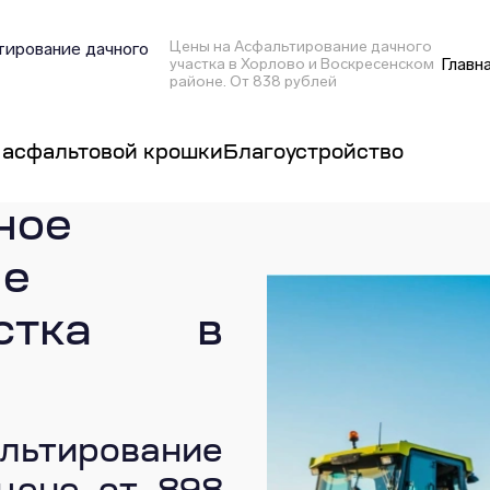
Цены на Асфальтирование дачного
ирование дачного
Главн
участка в Хорлово и Воскресенском
районе. От 838 рублей
 асфальтовой крошки
Благоустройство
ное
ие
астка в
тирование