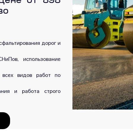
 цене от 898
во
сфальтирования дорог и
НиПов, использование
 всех видов работ по
ания и работа строго