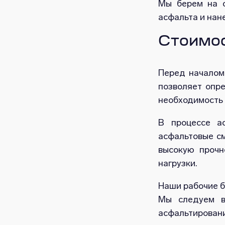
Мы берем на с
асфальта и нан
Стоимос
Перед началом
позволяет опре
необходимость 
В процессе а
асфальтовые см
высокую прочн
нагрузки.
Наши рабочие б
Мы следуем в
асфальтирова