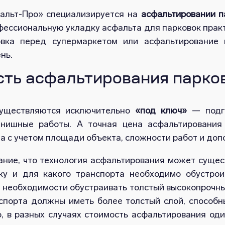
альт-Про» специализируется на
асфальтировании п
ессиональную укладку асфальта для парковок практ
вка перед супермаркетом или асфальтирование 
нь.
ть асфальтирования парков
существляются исключительно
«под ключ»
— подго
нишные работы. А точная цена асфальтирования
а с учетом площади объекта, сложности работ и доп
ние, что технология асфальтирования может сущест
ку и для какого транспорта необходимо обустрои
т необходимости обустраивать толстый высокопрочны
нспорта должны иметь более толстый слой, способ
, в разных случаях стоимость асфальтирования од