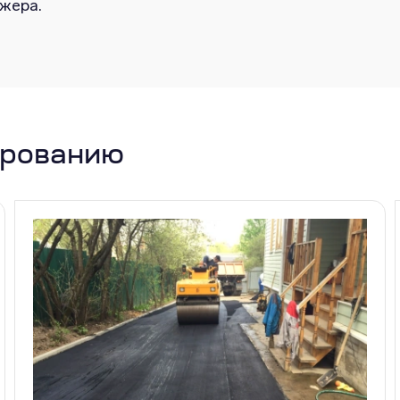
жера.
ированию