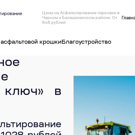
Цены на Асфальтирование парковки в
тирование
Главн
Черном и Балашихинском районе. От
848 рублей
 асфальтовой крошки
Благоустройство
ное
ие
 ключ» в
льтирование