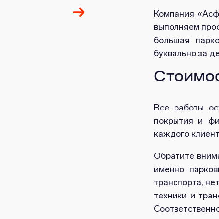
Компания «Асф
выполняем проф
большая парко
буквально за де
Стоимос
Все работы о
покрытия и фи
каждого клиент
Обратите внима
именно парков
транспорта, не
техники и тра
Соответственно