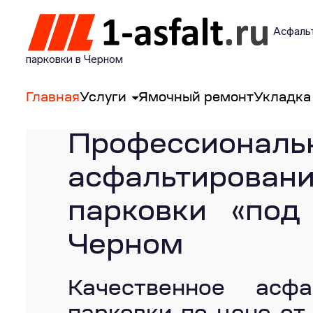
Асфаль
парковки в Черном
Главная
Услуги
Ямочный ремонт
Укладка
Профессиональ
асфальтирован
парковки «под
Черном
Качественное асфа