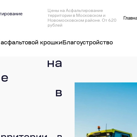
Цены на Асфальтирование
тирование
территории в Московском и
Главн
Новомосковском районе. От 620
рублей
 асфальтовой крошки
Благоустройство
 на
ие
рии в