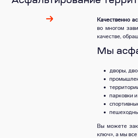
Асфальтирование террит
Качественно а
во многом зави
качестве, обра
Мы асфа
дворы, дво
промышлен
территории
парковки и
спортивны
пешеходны
Вы можете зак
ключ», а мы все