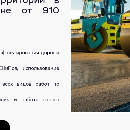
ерритории в
ене от 910
сфальтирования дорог и
НиПов, использование
 всех видов работ по
ания и работа строго