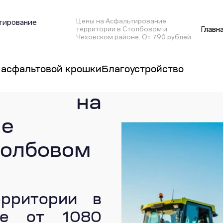
Цены на Асфальтирование
тирование
Главн
территории в Столбовом и
Чеховском районе. От 790 рублей
 асфальтовой крошки
Благоустройство
 на
ие
толбовом
ерритории в
не от 1080