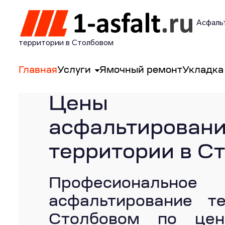
Асфаль
территории в Столбовом
Главная
Услуги
Ямочный ремонт
Укладка
Цены
асфальтирован
территории в С
Професиональное
асфальтирование т
Столбовом по це