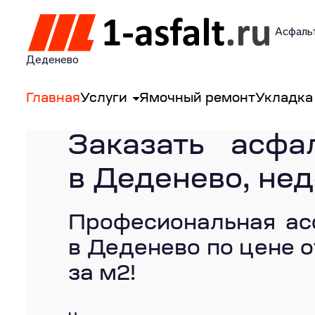
Асфальт
Деденево
Главная
Услуги
Ямочный ремонт
Укладка
Заказать асфа
в Деденево, не
Професиональная ас
в Деденево по цене о
за м2!