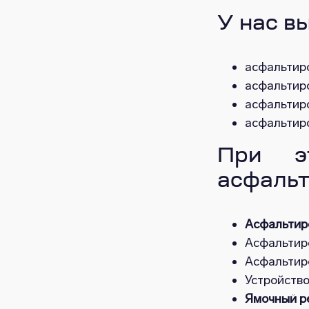
У нас в
асфальтир
асфальтиро
асфальтир
асфальтиро
При э
асфальт
Асфальтир
Асфальтир
Асфальтиро
Устройство
Ямочный р