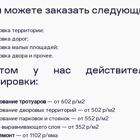
ы можете заказать следующи
овка территории;
вка дорог;
овка малых площадей;
вка двора и прочее.
том у нас действител
ировки:
ование тротуаров
— от 602 р/м2
ование дворовых территорий — от 502 р/м2
вание парковок и стоянок — от 552 р/м2
 выравнивающего слоя — от 352 р/м2
емонт
— от 1102 р/яма