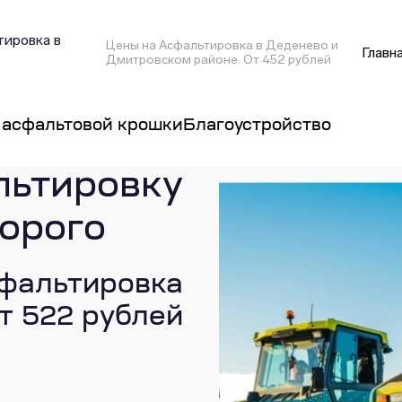
ировка в
Цены на Асфальтировка в Деденево и
Главн
Дмитровском районе. От 452 рублей
 асфальтовой крошки
Благоустройство
льтировку
дорого
фальтировка
т 522 рублей