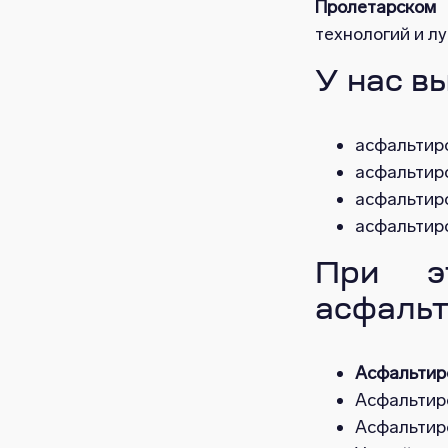
Пролетарском 
технологий и л
У нас в
асфальтир
асфальтиро
асфальтир
асфальтиро
При э
асфальт
Асфальтир
Асфальтир
Асфальтиро