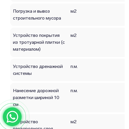
Погрузка и вывоз
м2
строительного мусора
Устройство покрытия
м2
из тротуарной плитки (с
материалом)
Устройство дренажной
п.м.
системы
Нанесение дорожной
п.м.
разметки шириной 10
см
Устройство
м2
плодородного слоя