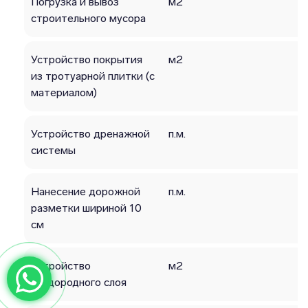
Погрузка и вывоз
м2
строительного мусора
Устройство покрытия
м2
из тротуарной плитки (с
материалом)
Устройство дренажной
п.м.
системы
Нанесение дорожной
п.м.
разметки шириной 10
см
Устройство
м2
плодородного слоя