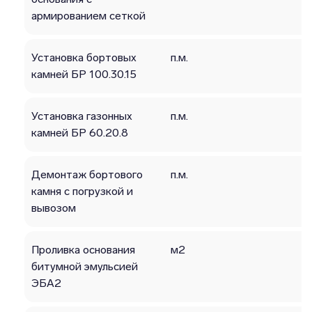
армированием сеткой
Установка бортовых
п.м.
камней БР 100.30.15
Установка газонных
п.м.
камней БР 60.20.8
Демонтаж бортового
п.м.
камня с погрузкой и
вывозом
Проливка основания
м2
битумной эмульсией
ЭБА2