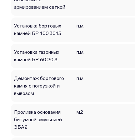
армированием сеткой
Установка бортовых
п.м.
камней БР 100.30.15
Установка газонных
п.м.
камней БР 60.20.8
Демонтаж бортового
п.м.
камня с погрузкой и
вывозом
Проливка основания
м2
битумной эмульсией
ЭБА2