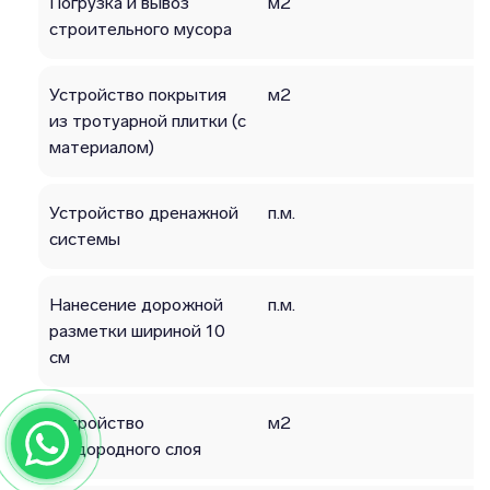
Погрузка и вывоз
м2
строительного мусора
Устройство покрытия
м2
из тротуарной плитки (с
материалом)
Устройство дренажной
п.м.
системы
Нанесение дорожной
п.м.
разметки шириной 10
см
Устройство
м2
плодородного слоя