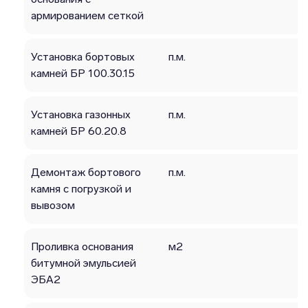
армированием сеткой
Установка бортовых
п.м.
камней БР 100.30.15
Установка газонных
п.м.
камней БР 60.20.8
Демонтаж бортового
п.м.
камня с погрузкой и
вывозом
Проливка основания
м2
битумной эмульсией
ЭБА2