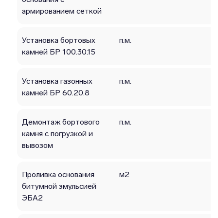
армированием сеткой
Установка бортовых
п.м.
камней БР 100.30.15
Установка газонных
п.м.
камней БР 60.20.8
Демонтаж бортового
п.м.
камня с погрузкой и
вывозом
Проливка основания
м2
битумной эмульсией
ЭБА2