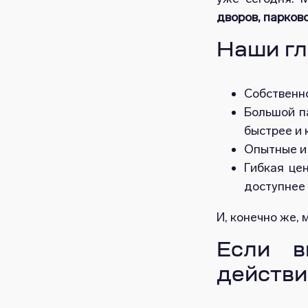
дворов, парков
Наши гл
Собственно
Большой п
быстрее и 
Опытные и
Гибкая це
доступнее 
И, конечно же,
Если в
действи