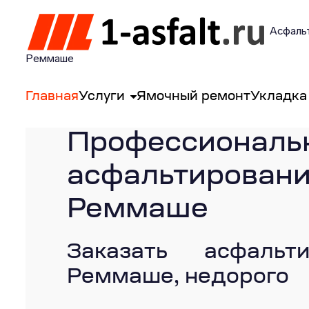
Асфальт
Реммаше
Главная
Услуги
Ямочный ремонт
Укладка
Профессиональ
асфальтиро
Реммаше
Заказать асфальт
Реммаше, недорого