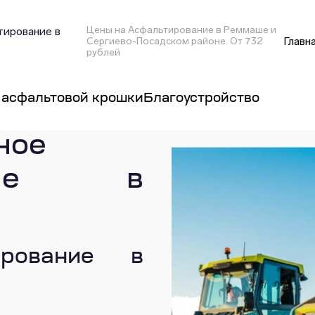
Цены на Асфальтирование в Реммаше и
ирование в
Главн
Сергиево-Посадском районе. От 732
рублей
 асфальтовой крошки
Благоустройство
ное
вание в
ирование в