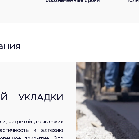
т
обозначенные сроки
полн
ания
ЕЙ УКЛАДКИ
си, нагретой до высоких
астичность и адгезию
овечное покрытие. Это