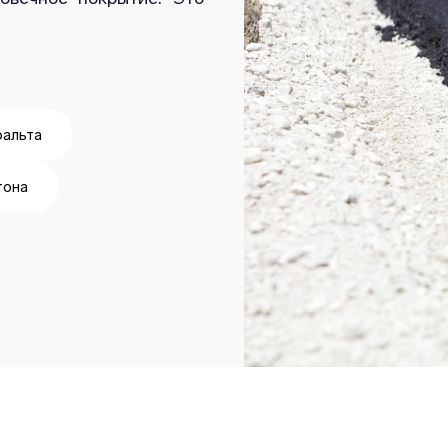
фальта
тона