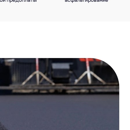
ой предоплаты
асфальтирование