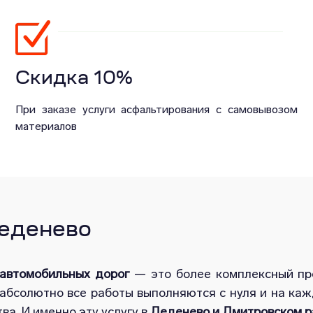
Скидка 10%
При заказе услуги асфальтирования с самовывозом
материалов
Деденево
 автомобильных дорог
— это более комплексный про
абсолютно все работы выполняются с нуля и на ка
ва. И именно эту услугу в
Деденево и Дмитровском р