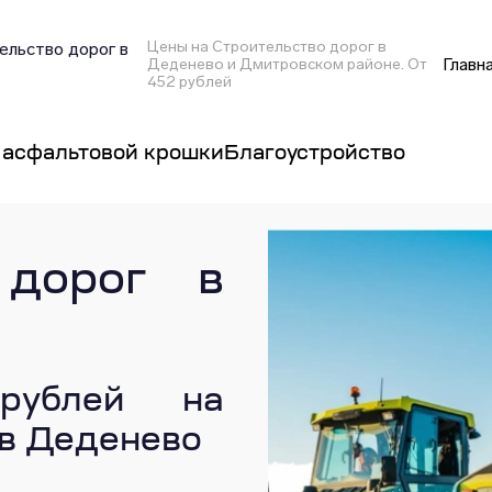
Цены на Строительство дорог в
льство дорог в
Главн
Деденево и Дмитровском районе. От
452 рублей
 асфальтовой крошки
Благоустройство
 дорог в
рублей на
 в Деденево