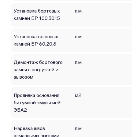
Установка бортовых
п.м.
камней БР 100.30.15
Установка газонных
п.м.
камней БР 60.20.8
Демонтаж бортового
п.м.
камня с погрузкой и
вывозом
Проливка основания
м2
битумной эмульсией
ЭБА2
Нарезка швов
п.м.
алмазными дисками