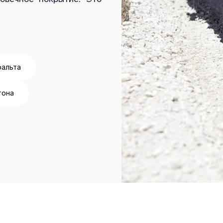
фальта
тона