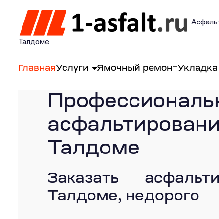
Асфальт
Талдоме
Главная
Услуги
Ямочный ремонт
Укладка
Профессиональ
асфальтиро
Талдоме
Заказать асфальт
Талдоме, недорого