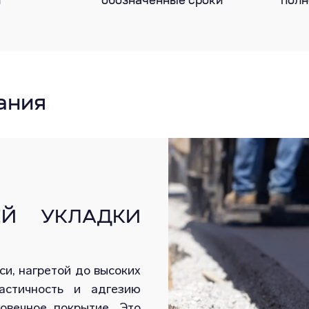
т
обозначенные сроки
полн
ания
ЕЙ УКЛАДКИ
си, нагретой до высоких
астичность и адгезию
овечное покрытие. Это