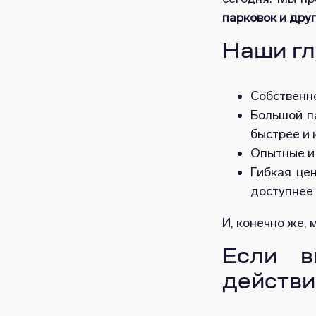
парковок и дру
Наши гл
Собственно
Большой п
быстрее и 
Опытные и
Гибкая це
доступнее 
И, конечно же,
Если в
действи