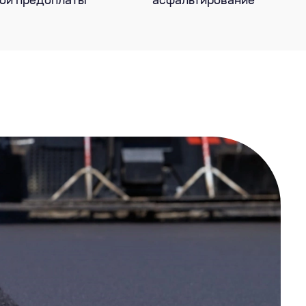
ой предоплаты
асфальтирование