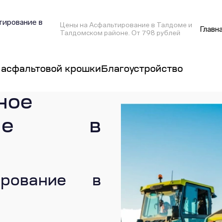
ирование в
Цены на Асфальтирование в Талдоме и
Главн
Талдомском районе. От 798 рублей
 асфальтовой крошки
Благоустройство
ное
вание в
ирование в