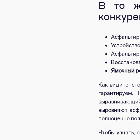
В то ж
конкуре
Асфальтиро
Устройство
Асфальтиро
Восстанов
Ямочный р
Как видите, ст
гарантируем. 
выравнивающий
выровняют асфа
полноценно пол
Чтобы узнать, 