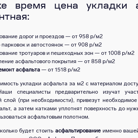
е время цена укладки а
нтная:
вание дорог и проездов — от 958 р/м2
 парковок и автостоянок — от 908 р/м2
вание тротуаров и пешеходных зон — от 1008 р/м2
ление асфальтового покрытия — от 858 р/м2
емонт асфальта
— от 1518 р/м2
оимость укладки асфальта за м2 с материалом дост
Наши специалисты предварительно изучат участ
 слой (при необходимости), привезут необходимое
льт, а затем катками уплотнят поверхность до нуж
ьзоваться асфальтовым полотном.
сколько будет стоить
асфальтирование
именно вашей