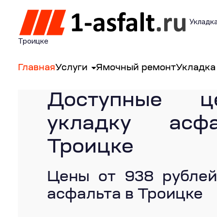
Укладка
Троицке
Главная
Услуги
Ямочный ремонт
Укладка
Доступные 
укладку асф
Троицке
Цены от 938 рублей
асфальта в Троицке