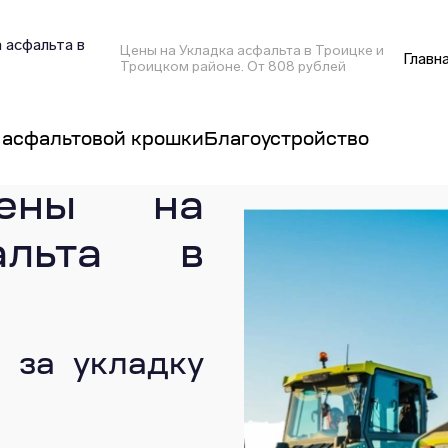
 асфальта в
Цены на Укладка асфальта в Троицке и
Главн
Троицком районе. От 808 рублей
 асфальтовой крошки
Благоустройство
цены на
альта в
 за укладку